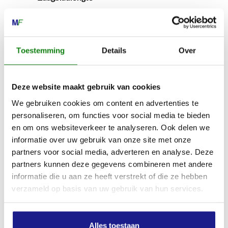
45 cm
Groefbreedte
Toestemming
Details
Over
1.60 mm
Deze website maakt gebruik van cookies
Zaagkettingsteek
We gebruiken cookies om content en advertenties te
3/8"
personaliseren, om functies voor social media te bieden
en om ons websiteverkeer te analyseren. Ook delen we
informatie over uw gebruik van onze site met onze
Apparaatlengte met klauw
partners voor social media, adverteren en analyse. Deze
457 mm
partners kunnen deze gegevens combineren met andere
informatie die u aan ze heeft verstrekt of die ze hebben
verzameld op basis van uw gebruik van hun services.
Geluidsdrukniveau
107.0 dB(A)
Alles toestaan