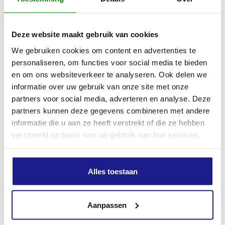
Max. autonomie AP 200 accu
Deze website maakt gebruik van cookies
42 min
We gebruiken cookies om content en advertenties te
personaliseren, om functies voor social media te bieden
Max. autonomie AP 200 S accu
en om ons websiteverkeer te analyseren. Ook delen we
informatie over uw gebruik van onze site met onze
42 min
partners voor social media, adverteren en analyse. Deze
partners kunnen deze gegevens combineren met andere
Max. autonomie AP 300 accu
informatie die u aan ze heeft verstrekt of die ze hebben
verzameld op basis van uw gebruik van hun services.
50 min
Max. autonomie AP 300 S accu
Alles toestaan
62 min
Aanpassen
Max. autonomie AP 500 S accu