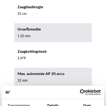
Zaagbladlengte
25 cm
Groefbreedte
1.10 mm
Zaagkettingsteek
1/4"P
Max. autonomie AP 20 accu
32 min
Max. autonomie AP 30 accu
60 min
Toestemming
Details
Over