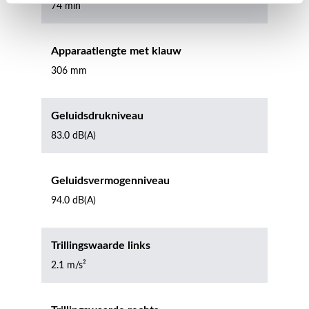
74 min
Apparaatlengte met klauw
306 mm
Geluidsdrukniveau
83.0 dB(A)
Geluidsvermogenniveau
94.0 dB(A)
Trillingswaarde links
2.1 m/s²