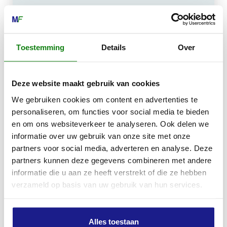
Kiehoek 26
8801 RD Franeker
Toestemming
Details
Over
0517-396800
info@mechanisatiefraneker.nl
Deze website maakt gebruik van cookies
Bij storing:
06-83139573
We gebruiken cookies om content en advertenties te
personaliseren, om functies voor social media te bieden
en om ons websiteverkeer te analyseren. Ook delen we
informatie over uw gebruik van onze site met onze
partners voor social media, adverteren en analyse. Deze
partners kunnen deze gegevens combineren met andere
OPENINGSTIJDEN
informatie die u aan ze heeft verstrekt of die ze hebben
Maandag t/m vrijdag:
07:30 - 17:00
verzameld op basis van uw gebruik van hun services.
Zaterdag:
09:00 - 12:00
Zondag: gesloten
Alles toestaan