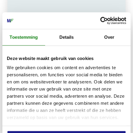
MECHANISATIE FRANEKER
Kiehoek 26
8801 RD Franeker
Toestemming
Details
Over
0517-396800
Deze website maakt gebruik van cookies
info@mechanisatiefraneker.nl
We gebruiken cookies om content en advertenties te
Bij storing:
06-83139573
personaliseren, om functies voor social media te bieden
en om ons websiteverkeer te analyseren. Ook delen we
informatie over uw gebruik van onze site met onze
partners voor social media, adverteren en analyse. Deze
partners kunnen deze gegevens combineren met andere
informatie die u aan ze heeft verstrekt of die ze hebben
OPENINGSTIJDEN
verzameld op basis van uw gebruik van hun services.
Maandag t/m vrijdag:
07:30 - 17:00
Zaterdag:
09:00 - 12:00