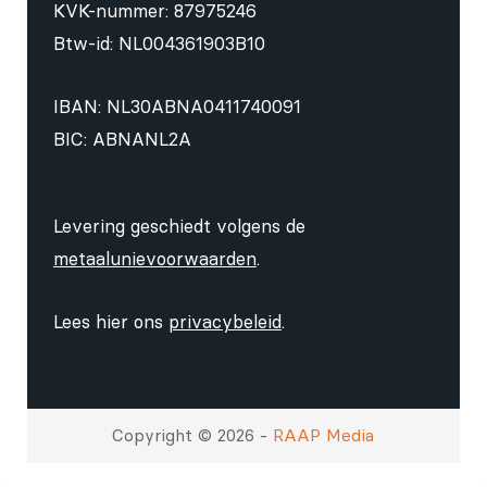
KVK-nummer: 87975246
Btw-id: NL004361903B10
IBAN: NL30ABNA0411740091
BIC: ABNANL2A
Levering geschiedt volgens de
metaalunievoorwaarden
.
Lees hier ons
privacybeleid
.
Copyright © 2026 -
RAAP Media