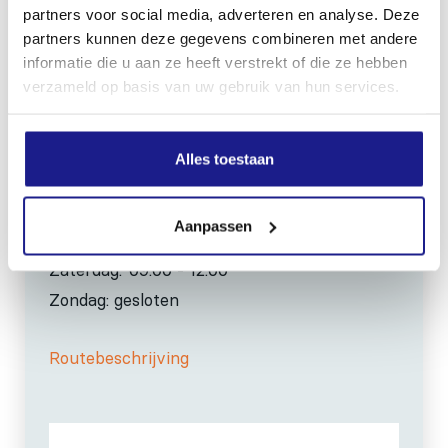
0517-396800
partners voor social media, adverteren en analyse. Deze
info@mechanisatiefraneker.nl
partners kunnen deze gegevens combineren met andere
Bij storing:
06-83139573
informatie die u aan ze heeft verstrekt of die ze hebben
verzameld op basis van uw gebruik van hun services.
Alles toestaan
OPENINGSTIJDEN
Aanpassen
Maandag t/m vrijdag:
07:30 - 17:00
Zaterdag:
09:00 - 12:00
Zondag: gesloten
Routebeschrijving