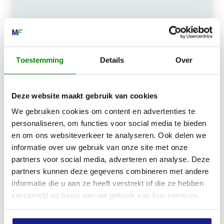
MECHANISATIE FRANEKER
Kiehoek 26
8801 RD Franeker
Toestemming
Details
Over
0517-396800
Deze website maakt gebruik van cookies
info@mechanisatiefraneker.nl
Bij storing:
06-83139573
We gebruiken cookies om content en advertenties te
personaliseren, om functies voor social media te bieden
en om ons websiteverkeer te analyseren. Ook delen we
informatie over uw gebruik van onze site met onze
partners voor social media, adverteren en analyse. Deze
partners kunnen deze gegevens combineren met andere
informatie die u aan ze heeft verstrekt of die ze hebben
OPENINGSTIJDEN
verzameld op basis van uw gebruik van hun services.
Maandag t/m vrijdag:
07:30 - 17:00
Zaterdag:
09:00 - 12:00