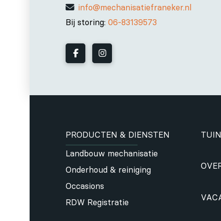
info@mechanisatiefraneker.nl
Bij storing:
06-83139573
PRODUCTEN & DIENSTEN
TUIN
Landbouw mechanisatie
OVE
Onderhoud & reiniging
Occasions
VAC
RDW Registratie