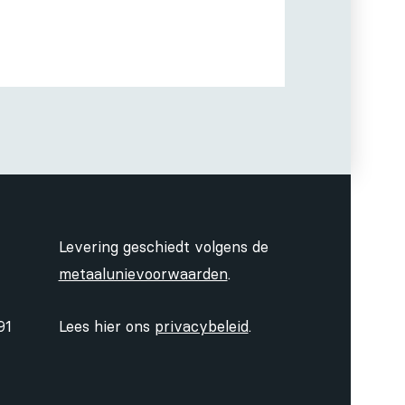
Levering geschiedt volgens de
metaalunievoorwaarden
.
91
Lees hier ons
privacybeleid
.