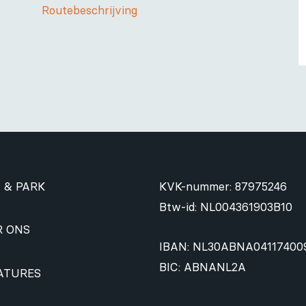
Routebeschrijving
 & PARK
KVK-nummer: 87975246
Btw-id: NL004361903B10
R ONS
IBAN: NL30ABNA04117400
BIC: ABNANL2A
ATURES