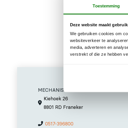
Toestemming
150 mm Ø voo
360, 420 mm 
Deze website maakt gebruik
We gebruiken cookies om cont
websiteverkeer te analyseren
media, adverteren en analys
verstrekt of die ze hebben v
MECHANISATIE FRANEKER
Kiehoek 26
8801 RD Franeker
0517-396800