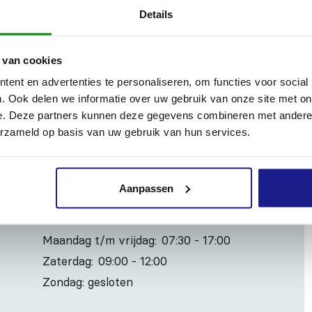
Details
r BT 106, BT 106 C, BT 120 C, BT 121. 525 mm lang en 350 m
lang,
 van cookies
ent en advertenties te personaliseren, om functies voor social
. Ook delen we informatie over uw gebruik van onze site met on
e. Deze partners kunnen deze gegevens combineren met andere i
Inhoud door
erzameld op basis van uw gebruik van hun services.
Aanpassen
OPENINGSTIJDEN
Maandag t/m vrijdag:
07:30 - 17:00
Zaterdag:
09:00 - 12:00
Zondag: gesloten