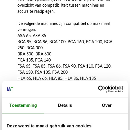
overzicht van compatibiliteit tussen machines en
accu’s te raadplegen.
De volgende machines zijn compatibel op maximaal
vermogen:
ASA 65, ASA 85
BGA 85, BGA 86, BGA 100, BGA 160, BGA 200, BGA
250, BGA 300
BRA 500, BRA 600
FCA 135, FCA 140
FSA 65, FSA 85, FSA 86, FSA 90, FSA 110, FSA 120,
FSA 130, FSA 135, FSA 200
HLA 65, HLA 66, HLA 85, HLA 86, HLA 135
HSA 66, HSA 86, HSA 94, HSA 100, HSA 130, HSA
140, HSA 150
HTA 65, HTA 66, HTA 85, HTA 86, HTA 135, HTA
150, HTA 160
Toestemming
Details
Over
KGA 770
KMA 120, KMA 135, KMA 200
MSA 160, MSA 161 T, MSA 190 T, MSA 200, MSA
Deze website maakt gebruik van cookies
220, MSA 220 T