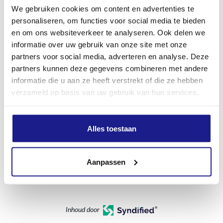
REA 100
We gebruiken cookies om content en advertenties te
RGA 140
personaliseren, om functies voor social media te bieden
RMA 2, RMA 443, RMA 448, RMA 453, RMA 510,
en om ons websiteverkeer te analyseren. Ook delen we
RMA 7, RMA 750, RMA 756, RMA 765
informatie over uw gebruik van onze site met onze
SEA 100
partners voor social media, adverteren en analyse. Deze
SHA 140
partners kunnen deze gegevens combineren met andere
SPA 130, SPA 140, SPA 65
TSA 230
informatie die u aan ze heeft verstrekt of die ze hebben
verzameld op basis van uw gebruik van hun services.
De volgende machines zijn compatibel op beperkt
vermogen:
FSA 400
Alles toestaan
TSA 300
Voor een optimaal gebruik raadpleeg je best het
Aanpassen
accucompatibiliteitsoverzicht.
Inhoud door