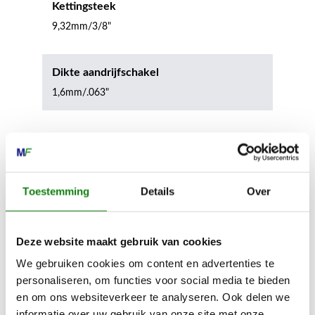
Kettingsteek
9,32mm/3/8"
Dikte aandrijfschakel
1,6mm/.063"
Inhoud door
Toestemming
Details
Over
Deze website maakt gebruik van cookies
MECHANISATIE FRANEKER
We gebruiken cookies om content en advertenties te
Kiehoek 26
personaliseren, om functies voor social media te bieden
8801 RD Franeker
en om ons websiteverkeer te analyseren. Ook delen we
informatie over uw gebruik van onze site met onze