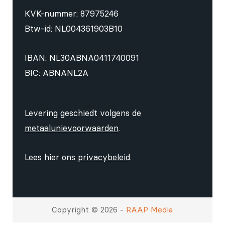
KVK-nummer: 87975246
Btw-id: NL004361903B10
IBAN: NL30ABNA0411740091
BIC: ABNANL2A
Levering geschiedt volgens de
metaalunievoorwaarden
.
Lees hier ons
privacybeleid
.
Copyright © 2026 -
RAAP Media