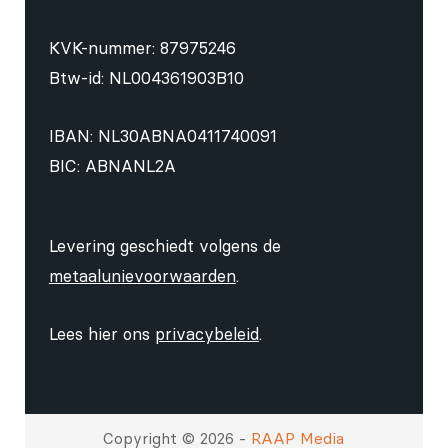
KVK-nummer: 87975246
Btw-id: NL004361903B10
IBAN: NL30ABNA0411740091
BIC: ABNANL2A
Levering geschiedt volgens de
metaalunievoorwaarden
.
Lees hier ons
privacybeleid
.
Copyright © 2026 -
RAAP Media