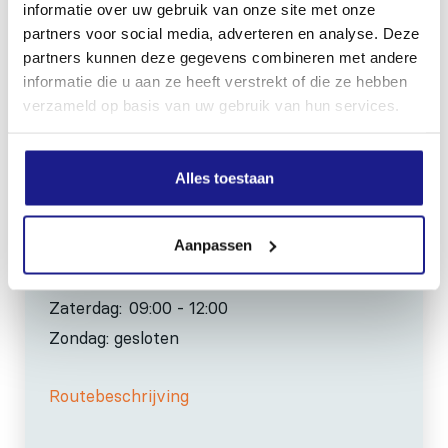
informatie over uw gebruik van onze site met onze
partners voor social media, adverteren en analyse. Deze
0517-396800
partners kunnen deze gegevens combineren met andere
info@mechanisatiefraneker.nl
informatie die u aan ze heeft verstrekt of die ze hebben
Bij storing:
06-83139573
verzameld op basis van uw gebruik van hun services.
Alles toestaan
Aanpassen
OPENINGSTIJDEN
Maandag t/m vrijdag:
07:30 - 17:00
Zaterdag:
09:00 - 12:00
Zondag: gesloten
Routebeschrijving