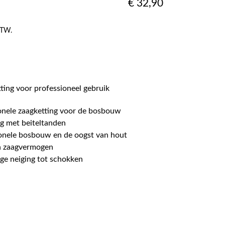
€
32,90
 BTW.
ting voor professioneel gebruik
onele zaagketting voor de bosbouw
ng met beiteltanden
ionele bosbouw en de oogst van hout
n zaagvermogen
age neiging tot schokken