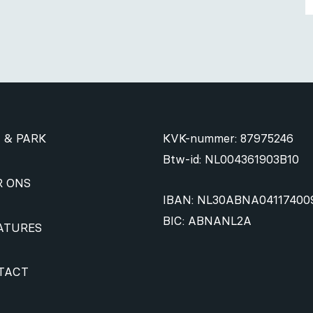
 & PARK
KVK-nummer: 87975246
Btw-id: NL004361903B10
R ONS
IBAN: NL30ABNA04117400
BIC: ABNANL2A
ATURES
TACT