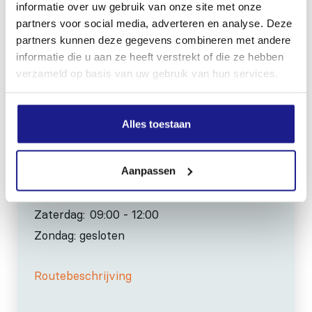
informatie over uw gebruik van onze site met onze
partners voor social media, adverteren en analyse. Deze
0517-396800
partners kunnen deze gegevens combineren met andere
info@mechanisatiefraneker.nl
informatie die u aan ze heeft verstrekt of die ze hebben
Bij storing:
06-83139573
verzameld op basis van uw gebruik van hun services.
Alles toestaan
Aanpassen
OPENINGSTIJDEN
Maandag t/m vrijdag:
07:30 - 17:00
Zaterdag:
09:00 - 12:00
Zondag: gesloten
Routebeschrijving