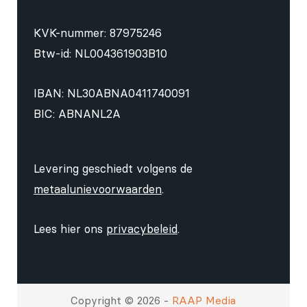
KVK-nummer: 87975246
Btw-id: NL004361903B10
IBAN: NL30ABNA0411740091
BIC: ABNANL2A
Levering geschiedt volgens de
metaalunievoorwaarden
.
Lees hier ons
privacybeleid
.
Copyright © 2026 -
RAAP Media