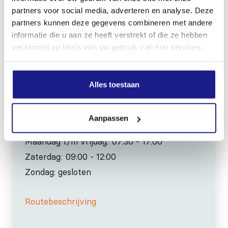
partners voor social media, adverteren en analyse. Deze
0517-396800
partners kunnen deze gegevens combineren met andere
informatie die u aan ze heeft verstrekt of die ze hebben
info@mechanisatiefraneker.nl
verzameld op basis van uw gebruik van hun services.
Bij storing:
06-83139573
Alles toestaan
Aanpassen
OPENINGSTIJDEN
Maandag t/m vrijdag:
07:30 - 17:00
Zaterdag:
09:00 - 12:00
Zondag: gesloten
Routebeschrijving