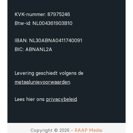
KVK-nummer: 87975246
Btw-id: NL004361903B10
IBAN: NL30ABNA0411740091
BIC: ABNANL2A
Levering geschiedt volgens de
metaalunievoorwaarden
.
Lees hier ons
privacybeleid
.
Copyright © 2026 -
RAAP Media