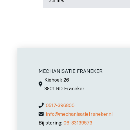
2.5 m/s²
MECHANISATIE FRANEKER
Kiehoek 26
8801 RD Franeker
0517-396800
info@mechanisatiefraneker.nl
Bij storing:
06-83139573