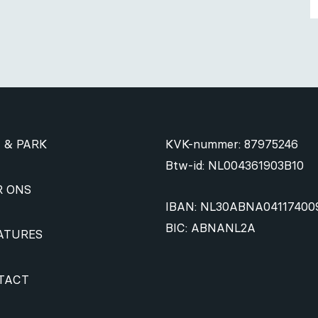
 & PARK
KVK-nummer: 87975246
Btw-id: NL004361903B10
R ONS
IBAN: NL30ABNA04117400
BIC: ABNANL2A
ATURES
TACT