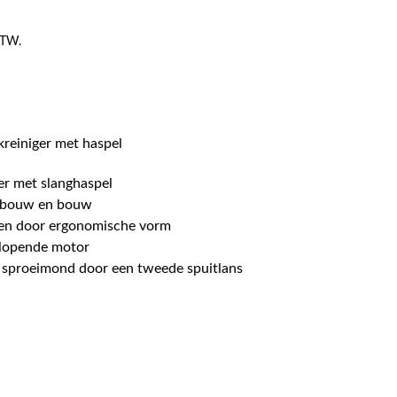
 BTW.
reiniger met haspel
er met slanghaspel
sbouw en bouw
en door ergonomische vorm
 lopende motor
n sproeimond door een tweede spuitlans