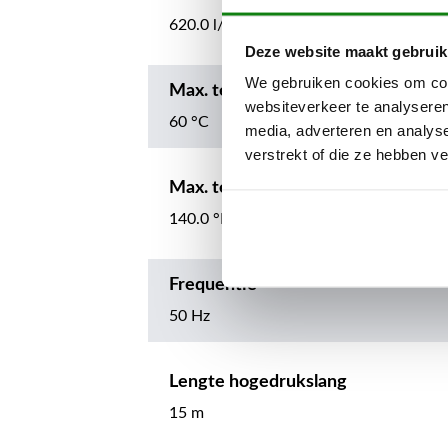
620.0 l/h
Deze website maakt gebruik
We gebruiken cookies om cont
Max. temperatuur toegevoerd wat
websiteverkeer te analyseren
60 °C
media, adverteren en analys
verstrekt of die ze hebben v
Max. temperatuur toegevoerd wat
140.0 °F
Frequentie
50 Hz
Lengte hogedrukslang
15 m