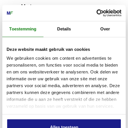
Maat
3XL
Toestemming
Details
Over
Gewicht
1900 g
Deze website maakt gebruik van cookies
We gebruiken cookies om content en advertenties te
Materiaalsamenstelling bovenmateriaal
personaliseren, om functies voor social media te bieden
100 % polyester
en om ons websiteverkeer te analyseren. Ook delen we
informatie over uw gebruik van onze site met onze
partners voor social media, adverteren en analyse. Deze
partners kunnen deze gegevens combineren met andere
Inhoud door
informatie die u aan ze heeft verstrekt of die ze hebben
verzameld op basis van uw gebruik van hun services.
Alles toestaan