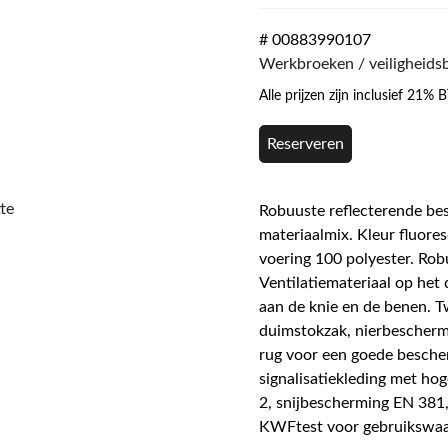
# 00883990107
Werkbroeken / veiligheids
Alle prijzen zijn inclusief 21%
Reserveren
te
Robuuste reflecterende be
materiaalmix. Kleur fluore
voering 100 polyester. Rob
Ventilatiemateriaal op het
aan de knie en de benen. T
duimstokzak, nierbescherm
rug voor een goede besche
signalisatiekleding met h
2, snijbescherming EN 381,
KWFtest voor gebruikswaa