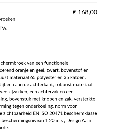
€
168,00
broeken
 BTW.
schermbroek van een functionele
scerend oranje en geel, zwart, bovenstof en
uust materiaal 65 polyester en 35 katoen.
 dijbeen aan de achterkant, robuust materiaal
wee zijzakken, een achterzak en een
ing, bovenstuk met knopen en zak, versterkte
rming tegen onderkoeling, norm voor
oge zichtbaarheid EN ISO 20471 beschermklasse
 beschermingsniveau 1 20 m s , Design A. In
rde.