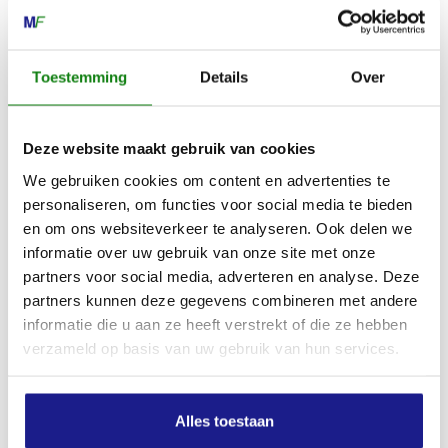
8801 RD Franeker
0517-396800
Toestemming
Details
Over
info@mechanisatiefraneker.nl
Bij storing:
06-83139573
Deze website maakt gebruik van cookies
We gebruiken cookies om content en advertenties te
personaliseren, om functies voor social media te bieden
en om ons websiteverkeer te analyseren. Ook delen we
informatie over uw gebruik van onze site met onze
partners voor social media, adverteren en analyse. Deze
OPENINGSTIJDEN
partners kunnen deze gegevens combineren met andere
Maandag t/m vrijdag:
07:30 - 17:00
informatie die u aan ze heeft verstrekt of die ze hebben
Zaterdag:
09:00 - 12:00
verzameld op basis van uw gebruik van hun services.
Zondag: gesloten
Alles toestaan
Routebeschrijving