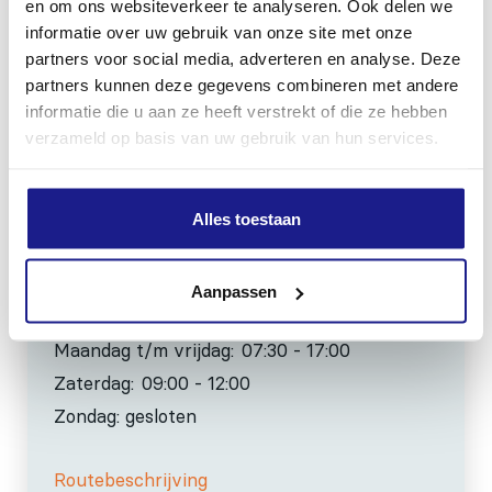
en om ons websiteverkeer te analyseren. Ook delen we
8801 RD Franeker
informatie over uw gebruik van onze site met onze
partners voor social media, adverteren en analyse. Deze
partners kunnen deze gegevens combineren met andere
0517-396800
informatie die u aan ze heeft verstrekt of die ze hebben
info@mechanisatiefraneker.nl
verzameld op basis van uw gebruik van hun services.
Bij storing:
06-83139573
Alles toestaan
Aanpassen
OPENINGSTIJDEN
Maandag t/m vrijdag:
07:30 - 17:00
Zaterdag:
09:00 - 12:00
Zondag: gesloten
Routebeschrijving