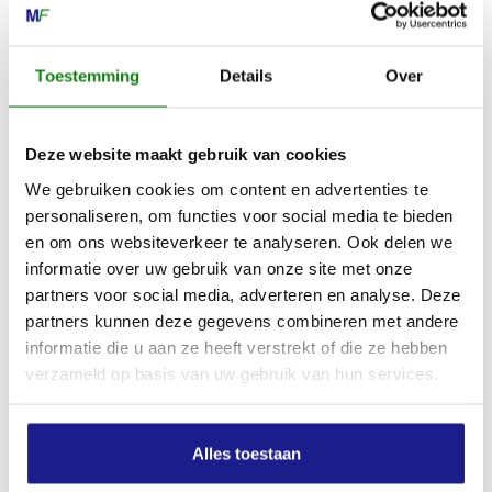
Max. hoogte van het apparaat
111 cm
Toestemming
Details
Over
Max. lengte van het apparaat
Deze website maakt gebruik van cookies
131 cm
We gebruiken cookies om content en advertenties te
personaliseren, om functies voor social media te bieden
Gemeten geluidsdrukniveau
en om ons websiteverkeer te analyseren. Ook delen we
informatie over uw gebruik van onze site met onze
81 dB(A)
partners voor social media, adverteren en analyse. Deze
partners kunnen deze gegevens combineren met andere
Gegarandeerd geluidsvermogensniveau
informatie die u aan ze heeft verstrekt of die ze hebben
verzameld op basis van uw gebruik van hun services.
94 dB(A)
Onzekerheidsfactor geluidsdrukniveau
Alles toestaan
2 dB(A)