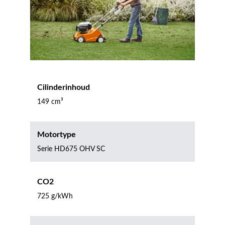
Cilinderinhoud
149 cm³
Motortype
Serie HD675 OHV SC
CO2
725 g/kWh