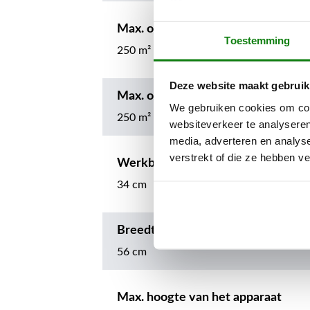
Max. oppervlakte per acculading A
Toestemming
250 m²
Deze website maakt gebruik
Max. oppervlakte per acculading A
We gebruiken cookies om cont
250 m²
websiteverkeer te analyseren
media, adverteren en analys
verstrekt of die ze hebben v
Werkbreedte
34 cm
Breedte
56 cm
Max. hoogte van het apparaat