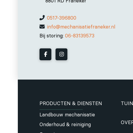
8801 RD Franeker
0517-396800
info@mechanisatiefraneker.nl
Bij storing:
06-83139573
PRODUCTEN & DIENSTEN
TUIN
Landbouw mechanisatie
OVE
Onderhoud & reiniging