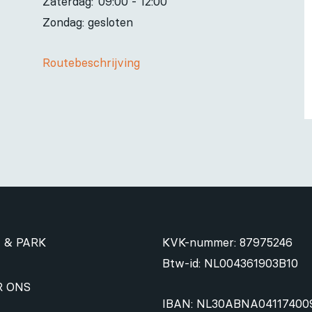
Zaterdag:
09:00 - 12:00
Zondag: gesloten
Routebeschrijving
 & PARK
KVK-nummer: 87975246
Btw-id: NL004361903B10
R ONS
IBAN: NL30ABNA04117400