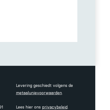
Levering geschiedt volgens de
metaalunievoorwaarden
.
91
Lees hier ons
privacybeleid
.