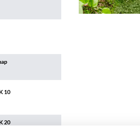
hap
K 10
K 20