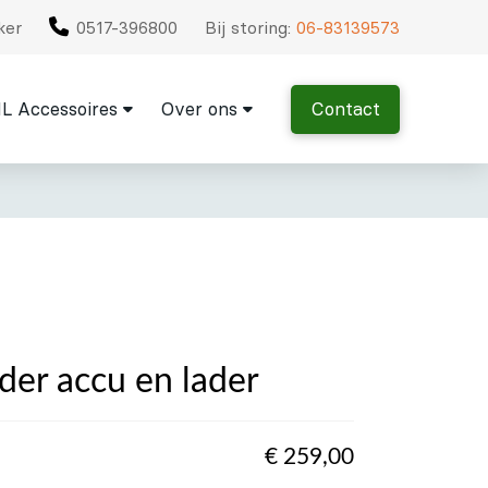
ker
0517-396800
Bij storing:
06-83139573
L Accessoires
Over ons
Contact
der accu en lader
€
259,00