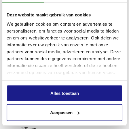
Inhoud grasopvangbox
Deze website maakt gebruik van cookies
1 l
We gebruiken cookies om content en advertenties te
personaliseren, om functies voor social media te bieden
en om ons websiteverkeer te analyseren. Ook delen we
Apparaatbreedte zonder accessoires
informatie over uw gebruik van onze site met onze
50 cm
partners voor social media, adverteren en analyse. Deze
partners kunnen deze gegevens combineren met andere
informatie die u aan ze heeft verstrekt of die ze hebben
Max. hoogte van het apparaat
verzameld op basis van uw gebruik van hun services.
105 cm
Alles toestaan
Diameter voorwiel
200 mm
Aanpassen
Diameter achterwiel