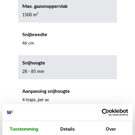
Max. gazonoppervlak
1500 m²
Snijbreedte
46 cm
Snijhoogte
28 - 85 mm
Aanpassing snijhoogte
4-traps, per as
Nominaal toerental werkgereedschap
2800 omw./min.
Toestemming
Details
Over