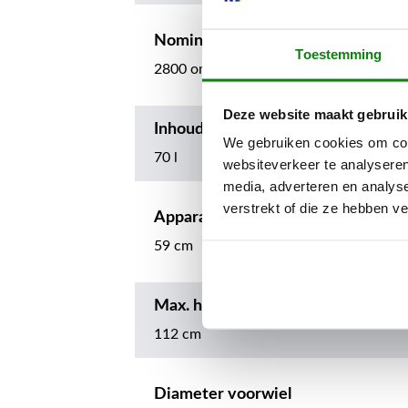
Nominaal toerental werkgereedsc
Toestemming
2800 omw./min.
Deze website maakt gebruik
Inhoud grasopvangbox
We gebruiken cookies om cont
70 l
websiteverkeer te analyseren
media, adverteren en analys
verstrekt of die ze hebben v
Apparaatbreedte zonder accessoir
59 cm
Max. hoogte van het apparaat
112 cm
Diameter voorwiel