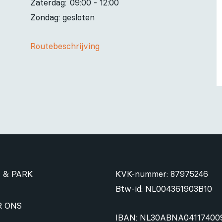
Zaterdag:
09:00 - 12:00
Zondag: gesloten
Routebeschrijving
 & PARK
KVK-nummer: 87975246
Btw-id: NL004361903B10
R ONS
IBAN: NL30ABNA04117400