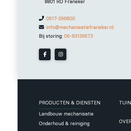
8801 RD Franeker
0517-396800
info@mechanisatiefraneker.nl
Bij storing:
06-83139573
PRODUCTEN & DIENSTEN
TUIN
Landbouw mechanisatie
OVE
Onderhoud & reiniging