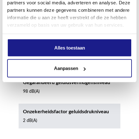
partners voor social media, adverteren en analyse. Deze
200 mm
partners kunnen deze gegevens combineren met andere
informatie die u aan ze heeft verstrekt of die ze hebben
Diameter achterwiel
verzameld op basis van uw gebruik van hun services.
230 mm
Alles toestaan
Gemeten geluidsdrukniveau
84 dB(A)
Aanpassen
Gegarandeerd geluidsvermogensniveau
98 dB(A)
Onzekerheidsfactor geluidsdrukniveau
2 dB(A)