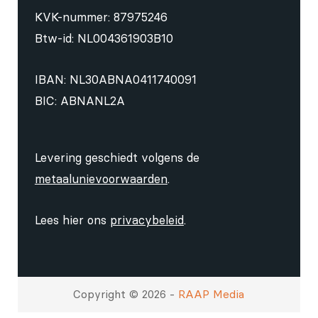
KVK-nummer: 87975246
Btw-id: NL004361903B10
IBAN: NL30ABNA0411740091
BIC: ABNANL2A
Levering geschiedt volgens de
metaalunievoorwaarden
.
Lees hier ons
privacybeleid
.
Copyright © 2026 -
RAAP Media