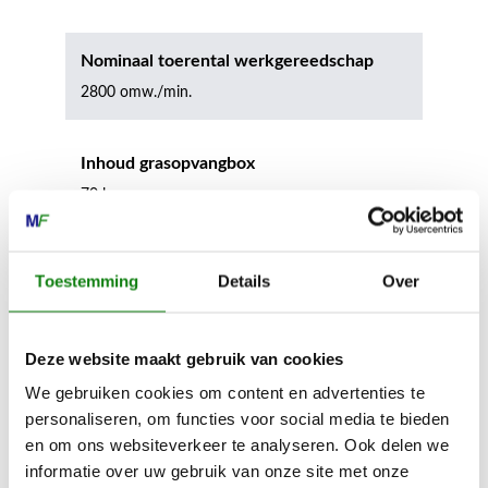
Nominaal toerental werkgereedschap
2800 omw./min.
Inhoud grasopvangbox
70 l
Apparaatbreedte zonder accessoires
Toestemming
Details
Over
59 cm
Deze website maakt gebruik van cookies
Max. hoogte van het apparaat
We gebruiken cookies om content en advertenties te
112 cm
personaliseren, om functies voor social media te bieden
en om ons websiteverkeer te analyseren. Ook delen we
informatie over uw gebruik van onze site met onze
Diameter voorwiel