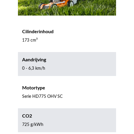
Cilinderinhoud
173 cm³
Aandrijving
0 - 6,3 km/h
Motortype
Serie HD775 OHV SC
CO2
725 g/kWh