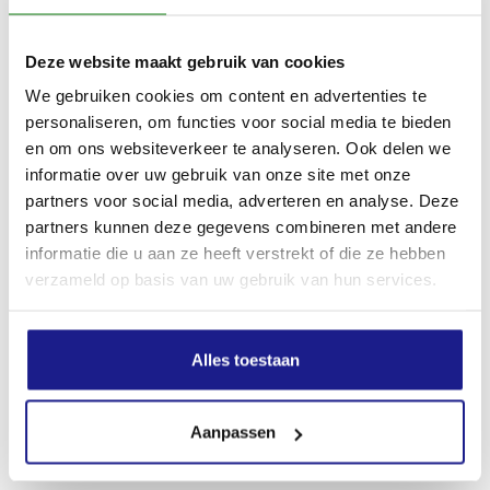
Inhoud grasopvangbox
Deze website maakt gebruik van cookies
55 l
We gebruiken cookies om content en advertenties te
personaliseren, om functies voor social media te bieden
en om ons websiteverkeer te analyseren. Ook delen we
Apparaatbreedte zonder accessoires
informatie over uw gebruik van onze site met onze
55 cm
partners voor social media, adverteren en analyse. Deze
partners kunnen deze gegevens combineren met andere
informatie die u aan ze heeft verstrekt of die ze hebben
Max. hoogte van het apparaat
verzameld op basis van uw gebruik van hun services.
117 cm
Alles toestaan
Diameter voorwiel
180 mm
Aanpassen
Diameter achterwiel