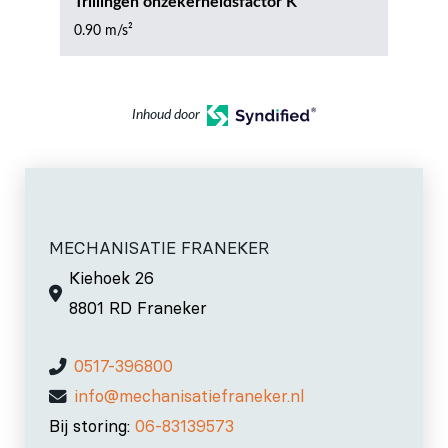
Trillingen onzekerheidsfactor K
0.90 m/s²
Inhoud door
MECHANISATIE FRANEKER
Kiehoek 26
8801 RD Franeker
0517-396800
info@mechanisatiefraneker.nl
Bij storing:
06-83139573