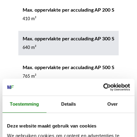
Max. oppervlakte per acculading AP 200 S
410 m²
Max. oppervlakte per acculading AP 300 S
640 m²
Max. oppervlakte per acculading AP 500 S
765 m²
Inhoud grasopvangbox
Toestemming
Details
Over
80 l
Apparaatbreedte zonder accessoires
Deze website maakt gebruik van cookies
61 cm
We gebruiken cookies om content en advertenties te