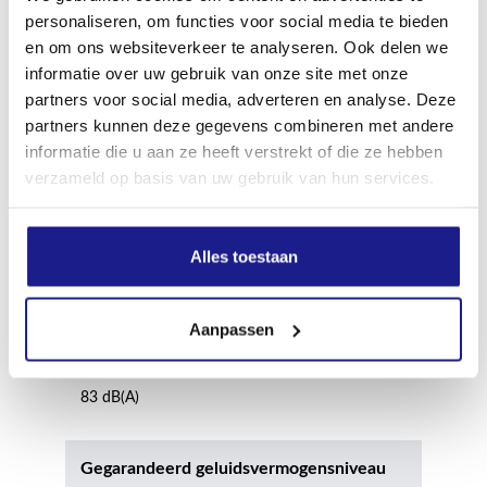
personaliseren, om functies voor social media te bieden
en om ons websiteverkeer te analyseren. Ook delen we
Max. hoogte van het apparaat
informatie over uw gebruik van onze site met onze
117 cm
partners voor social media, adverteren en analyse. Deze
partners kunnen deze gegevens combineren met andere
informatie die u aan ze heeft verstrekt of die ze hebben
Diameter voorwiel
verzameld op basis van uw gebruik van hun services.
207 mm
Alles toestaan
Diameter achterwiel
232 mm
Aanpassen
Gemeten geluidsdrukniveau
83 dB(A)
Gegarandeerd geluidsvermogensniveau