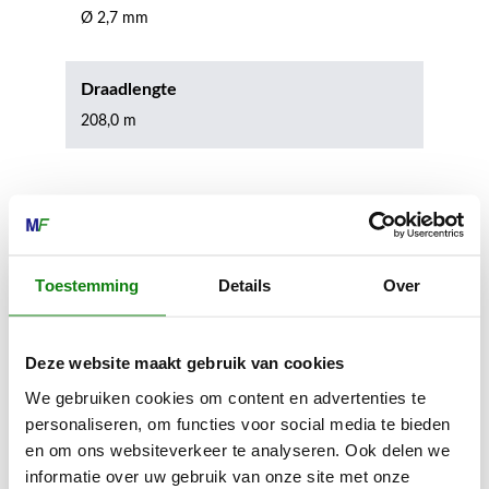
Ø 2,7 mm
Draadlengte
208,0 m
Inhoud door
Toestemming
Details
Over
MECHANISATIE FRANEKER
Deze website maakt gebruik van cookies
Kiehoek 26
We gebruiken cookies om content en advertenties te
8801 RD Franeker
personaliseren, om functies voor social media te bieden
en om ons websiteverkeer te analyseren. Ook delen we
informatie over uw gebruik van onze site met onze
0517-396800