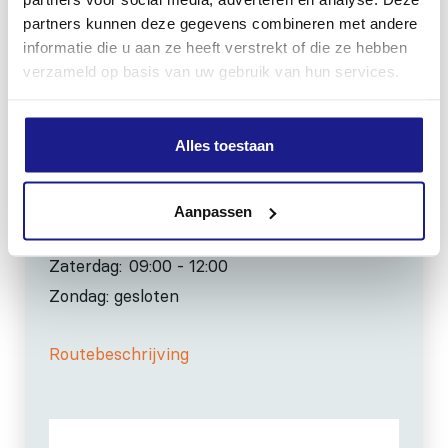
partners kunnen deze gegevens combineren met andere
info@mechanisatiefraneker.nl
informatie die u aan ze heeft verstrekt of die ze hebben
Bij storing:
06-83139573
verzameld op basis van uw gebruik van hun services.
Alles toestaan
OPENINGSTIJDEN
Aanpassen
Maandag t/m vrijdag:
07:30 - 17:00
Zaterdag:
09:00 - 12:00
Zondag: gesloten
Routebeschrijving