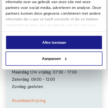
8801 RD Franeker
informatie over uw gebruik van onze site met onze
partners voor social media, adverteren en analyse. Deze
partners kunnen deze gegevens combineren met andere
0517-396800
informatie die u aan ze heeft verstrekt of die ze hebben
info@mechanisatiefraneker.nl
verzameld op basis van uw gebruik van hun services.
Bij storing:
06-83139573
Alles toestaan
Aanpassen
OPENINGSTIJDEN
Maandag t/m vrijdag:
07:30 - 17:00
Zaterdag:
09:00 - 12:00
Zondag: gesloten
Routebeschrijving