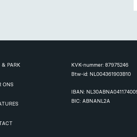
 & PARK
KVK-nummer: 87975246
Btw-id: NL004361903B10
R ONS
IBAN: NL30ABNA04117400
BIC: ABNANL2A
ATURES
TACT