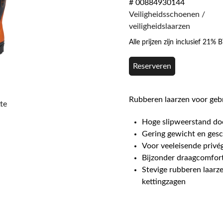
# 00884930144
Veiligheidsschoenen /
veiligheidslaarzen
Alle prijzen zijn inclusief 21%
Reserveren
Rubberen laarzen voor geb
te
Hoge slipweerstand door
Gering gewicht en gesch
Voor veeleisende privé
Bijzonder draagcomfort
Stevige rubberen laarz
kettingzagen