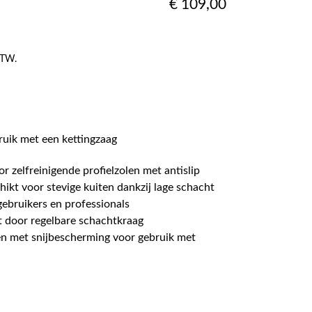
€
109,00
 BTW.
ruik met een kettingzaag
 zelfreinigende profielzolen met antislip
ikt voor stevige kuiten dankzij lage schacht
gebruikers en professionals
 door regelbare schachtkraag
en met snijbescherming voor gebruik met