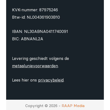
KVK-nummer: 87975246
Btw-id: NL004361903B10
IBAN: NL30ABNA0411740091
BIC: ABNANL2A
Levering geschiedt volgens de
metaalunievoorwaarden
.
Lees hier ons
privacybeleid
.
Copyright © 2026 -
RAAP Media