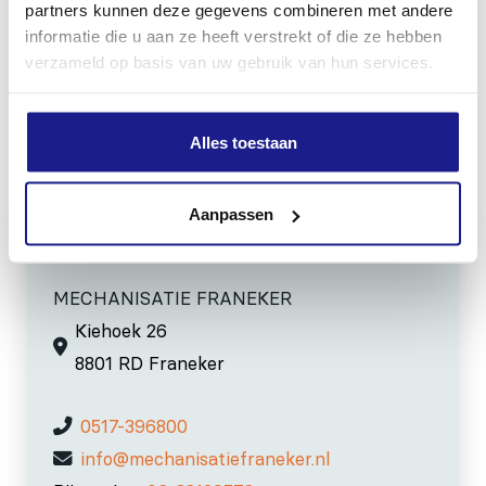
partners kunnen deze gegevens combineren met andere
Snijbeschermingsklasse
informatie die u aan ze heeft verstrekt of die ze hebben
verzameld op basis van uw gebruik van hun services.
3
Alles toestaan
Inhoud door
Aanpassen
MECHANISATIE FRANEKER
Kiehoek 26
8801 RD Franeker
0517-396800
info@mechanisatiefraneker.nl