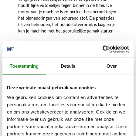
houdt fijne vuildeeltjes tegen binnenin de filter. De
motor van je machine is zo perfect beschermd tegen
het binnendringen van schurend stof. De prestaties
blijven behouden, het brandstofverbruik is laag en je
kan je machine met het gebruikelijke gemak starten.
De brandstoffilter helpt voorkomen dat vreemde
deeltjes via de brandstof in de motor terechtkomen.
Regelmatige vervanging van dit onderdeel helpt de
motor te beschermen en verlengt dus ook de
Toestemming
Details
Over
levensduur van je machine. Om de prestaties op peil
te houden raden we ook aan om de bougie
regelmatig te vervangen voor een langdurig schonere
Deze website maakt gebruik van cookies
verbranding in de motor.
We gebruiken cookies om content en advertenties te
Voor het vervangen van de luchtfilter en de bougie
personaliseren, om functies voor social media te bieden
gebruik je best de handige combisleutel die bij je
en om ons websiteverkeer te analyseren. Ook delen we
STIHL machine wordt meegeleverd. In de verpakking
informatie over uw gebruik van onze site met onze
van de Service Kit is ook een kartonnen haak
partners voor social media, adverteren en analyse. Deze
bijgesloten. Hiermee kan je de brandstoffilter
partners kunnen deze gegevens combineren met andere
verwijderen en vervangen. Je hebt geen extra