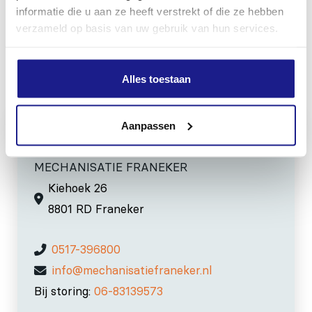
gereedschap nodig.
informatie die u aan ze heeft verstrekt of die ze hebben
verzameld op basis van uw gebruik van hun services.
Inhoud door
Alles toestaan
Aanpassen
MECHANISATIE FRANEKER
Kiehoek 26
8801 RD Franeker
0517-396800
info@mechanisatiefraneker.nl
Bij storing:
06-83139573