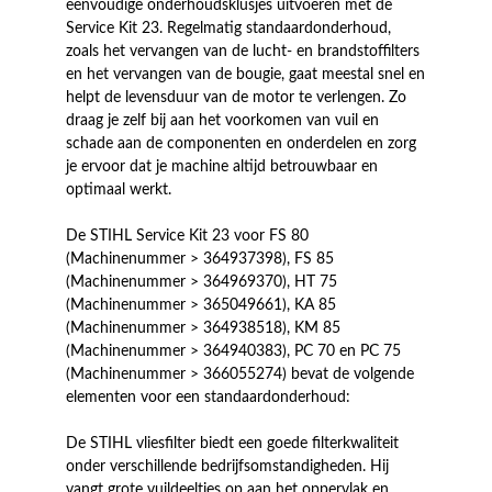
eenvoudige onderhoudsklusjes uitvoeren met de
Service Kit 23. Regelmatig standaardonderhoud,
zoals het vervangen van de lucht- en brandstoffilters
en het vervangen van de bougie, gaat meestal snel en
helpt de levensduur van de motor te verlengen. Zo
draag je zelf bij aan het voorkomen van vuil en
schade aan de componenten en onderdelen en zorg
je ervoor dat je machine altijd betrouwbaar en
optimaal werkt.
De STIHL Service Kit 23 voor FS 80
(Machinenummer > 364937398), FS 85
(Machinenummer > 364969370), HT 75
(Machinenummer > 365049661), KA 85
(Machinenummer > 364938518), KM 85
(Machinenummer > 364940383), PC 70 en PC 75
(Machinenummer > 366055274) bevat de volgende
elementen voor een standaardonderhoud:
De STIHL vliesfilter biedt een goede filterkwaliteit
onder verschillende bedrijfsomstandigheden. Hij
vangt grote vuildeeltjes op aan het oppervlak en