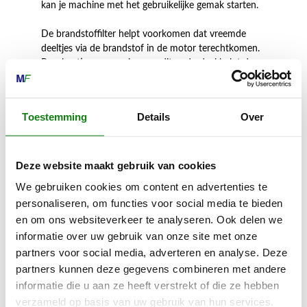
kan je machine met het gebruikelijke gemak starten.
De brandstoffilter helpt voorkomen dat vreemde
deeltjes via de brandstof in de motor terechtkomen.
Regelmatige vervanging van dit onderdeel helpt de
motor te beschermen en verlengt dus ook de
levensduur van je machine. Om de prestaties op peil
te houden raden we ook aan om de bougie
Toestemming
Details
Over
regelmatig te vervangen voor een langdurig schonere
verbranding in de motor.
Voor het vervangen van de luchtfilter en de bougie
Deze website maakt gebruik van cookies
gebruik je best de handige combisleutel die bij je
We gebruiken cookies om content en advertenties te
STIHL machine wordt meegeleverd. In de verpakking
personaliseren, om functies voor social media te bieden
van de Service Kit is ook een kartonnen haak
en om ons websiteverkeer te analyseren. Ook delen we
bijgesloten. Hiermee kan je de brandstoffilter
informatie over uw gebruik van onze site met onze
verwijderen en vervangen. Je hebt geen extra
gereedschap nodig.
partners voor social media, adverteren en analyse. Deze
partners kunnen deze gegevens combineren met andere
informatie die u aan ze heeft verstrekt of die ze hebben
verzameld op basis van uw gebruik van hun services.