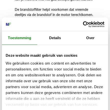
De brandstoffilter helpt voorkomen dat vreemde
deeltjes via de brandstof in de motor terechtkomen.
Regelmatige vervanging van dit onderdeel helpt de
motor te beschermen en verlengt dus ook de
levensduur van je machine. Om de prestaties op peil
te houden raden we ook aan om de bougie
Toestemming
Details
Over
regelmatig te vervangen voor een langdurig schonere
verbranding in de motor.
Deze website maakt gebruik van cookies
Voor het vervangen van de luchtfilter en de bougie
gebruik je best de handige combisleutel. In de
We gebruiken cookies om content en advertenties te
verpakking van de Service Kit is ook een kartonnen
personaliseren, om functies voor social media te bieden
haak bijgesloten. Hiermee kan je de brandstoffilter
en om ons websiteverkeer te analyseren. Ook delen we
verwijderen en vervangen. Je hebt geen ander
informatie over uw gebruik van onze site met onze
gereedschap nodig.
partners voor social media, adverteren en analyse. Deze
partners kunnen deze gegevens combineren met andere
informatie die u aan ze heeft verstrekt of die ze hebben
verzameld op basis van uw gebruik van hun services.
Inhoud door