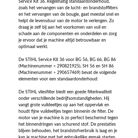
Service Kit 36. Regelmatig standaardonderhoud,
zoals het vervangen van de lucht- en brandstoffilters
en het vervangen van de bougie, gaat meestal snel en
helpt de levensduur van de motor te verlengen. Zo
draag je zelf bij aan het voorkomen van vuil en
schade aan de componenten en onderdelen en zorg
je ervoor dat je machine altijd betrouwbaar en
optimaal werkt.
De STIHL Service Kit 36 voor BG 56, BG 66, BG 86
(Machinenummer > 290821925), SH 56 en SH 86
(Machinenummer > 290657469) bevat de volgende
elementen voor een standaardonderhoud:
De STIHL vliesfilter biedt een goede filterkwaliteit
onder verschillende bedrijfsomstandigheden. Hij
vangt grote vuildeeltjes op aan het oppervlak en
houdt fijne vuildeeltjes tegen binnenin de filter. De
motor van je machine is zo perfect beschermd tegen
het binnendringen van schurend stof. De prestaties
blijven behouden, het brandstofverbruik is laag en je
kan je machine met het gebruikelijke gemak starten.