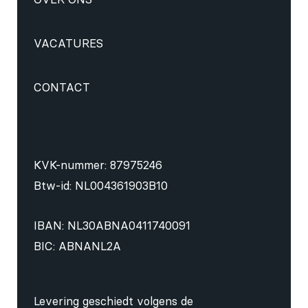
VACATURES
CONTACT
KVK-nummer: 87975246
Btw-id: NL004361903B10
IBAN: NL30ABNA0411740091
BIC: ABNANL2A
Levering geschiedt volgens de