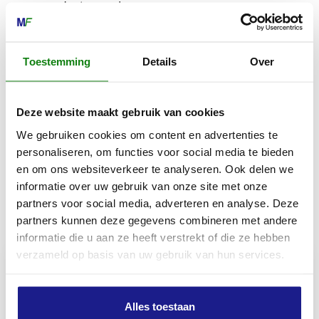
smering te garanderen.
Met de handige combisleutel die bij je STIHL
machine wordt geleverd vervang je de luchtfilter en
Toestemming
Details
Over
de bougie snel en eenvoudig. Om de olie netjes en
nauwkeurig te verversen, raadt STIHL het gebruik
aan van een optioneel verkrijgbare trechter en olie-
Deze website maakt gebruik van cookies
afzuigpomp. Deze accessoires vergemakkelijken
zowel het bijvullen van nieuwe olie als het afzuigen
We gebruiken cookies om content en advertenties te
van gebruikte olie.
personaliseren, om functies voor social media te bieden
en om ons websiteverkeer te analyseren. Ook delen we
informatie over uw gebruik van onze site met onze
partners voor social media, adverteren en analyse. Deze
Inhoud door
partners kunnen deze gegevens combineren met andere
informatie die u aan ze heeft verstrekt of die ze hebben
verzameld op basis van uw gebruik van hun services.
MECHANISATIE FRANEKER
Alles toestaan