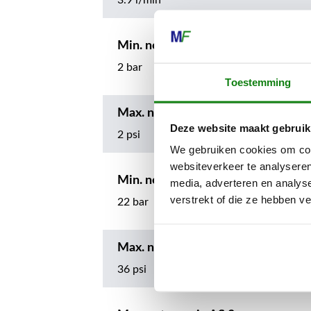
3.9 l/min
Min. nominale druk
2 bar
Toestemming
Max. nominale druk
Deze website maakt gebruik
2 psi
We gebruiken cookies om cont
websiteverkeer te analyseren
Min. nominale druk
media, adverteren en analys
verstrekt of die ze hebben v
22 bar
Max. nominale druk
36 psi