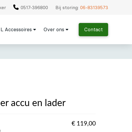
ker
0517-396800
Bij storing:
06-83139573
L Accessoires
Over ons
Contact
er accu en lader
€
119,00
n