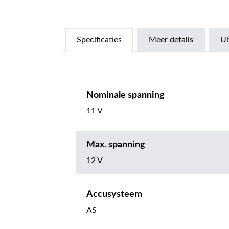
Specificaties
Meer details
Ui
Nominale spanning
11 V
Max. spanning
12 V
Accusysteem
AS