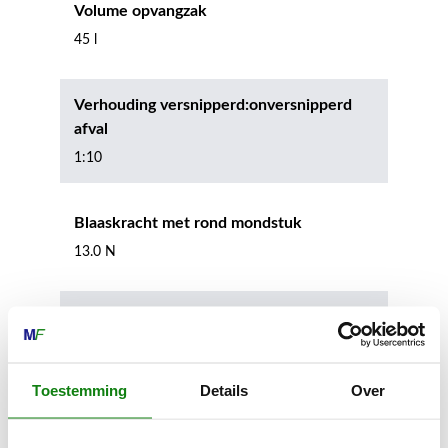
Volume opvangzak
45 l
Verhouding versnipperd:onversnipperd
afval
1:10
Blaaskracht met rond mondstuk
13.0 N
Max. luchtsnelheid met rond mondstuk
71.0 m/s
Toestemming
Details
Over
Luchtstroom met rond mondstuk
700 m³/h