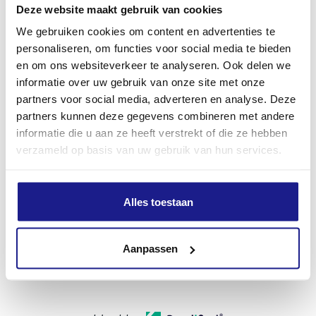
Deze website maakt gebruik van cookies
We gebruiken cookies om content en advertenties te
Luchtstroom met plat mondstuk
personaliseren, om functies voor social media te bieden
560 m³/h
en om ons websiteverkeer te analyseren. Ook delen we
informatie over uw gebruik van onze site met onze
partners voor social media, adverteren en analyse. Deze
Geluidsdrukniveau
partners kunnen deze gegevens combineren met andere
90.0 dB(A)
informatie die u aan ze heeft verstrekt of die ze hebben
verzameld op basis van uw gebruik van hun services.
Geluidsvermogenniveau
103.0 dB(A)
Alles toestaan
Trillingswaarde rechts
Aanpassen
8.2 m/s²