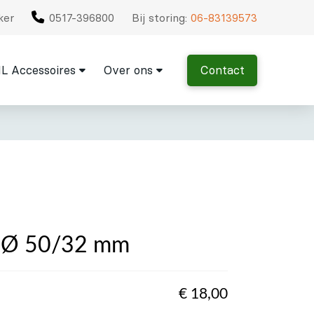
ker
0517-396800
Bij storing:
06-83139573
L Accessoires
Over ons
Contact
, Ø 50/32 mm
€
18,00