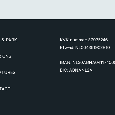
 & PARK
KVK-nummer: 87975246
Btw-id: NL004361903B10
R ONS
IBAN: NL30ABNA04117400
BIC: ABNANL2A
ATURES
TACT