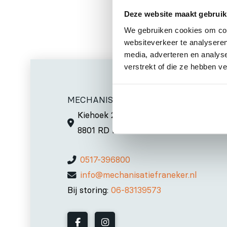
Deze website maakt gebruik
We gebruiken cookies om cont
websiteverkeer te analyseren
media, adverteren en analys
verstrekt of die ze hebben v
MECHANISATIE FRANEKER
Kiehoek 26
8801 RD Franeker
0517-396800
info@mechanisatiefraneker.nl
Bij storing:
06-83139573