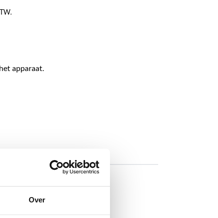
 BTW.
het apparaat.
Over