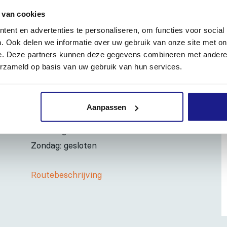
 van cookies
ent en advertenties te personaliseren, om functies voor social
Inhoud door
. Ook delen we informatie over uw gebruik van onze site met on
e. Deze partners kunnen deze gegevens combineren met andere i
erzameld op basis van uw gebruik van hun services.
OPENINGSTIJDEN
Aanpassen
Maandag t/m vrijdag:
07:30 - 17:00
Zaterdag:
09:00 - 12:00
Zondag: gesloten
Routebeschrijving