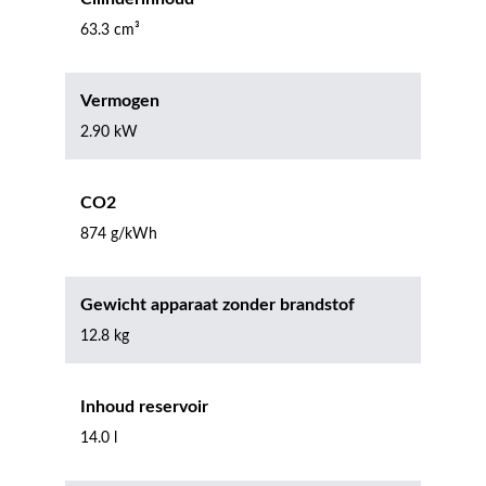
63.3 cm³
Vermogen
2.90 kW
CO2
874 g/kWh
Gewicht apparaat zonder brandstof
12.8 kg
Inhoud reservoir
14.0 l