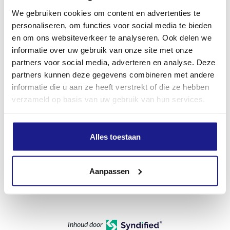
We gebruiken cookies om content en advertenties te
Hoogte
personaliseren, om functies voor social media te bieden
en om ons websiteverkeer te analyseren. Ook delen we
702 mm
informatie over uw gebruik van onze site met onze
partners voor social media, adverteren en analyse. Deze
Geluidsdrukniveau
partners kunnen deze gegevens combineren met andere
101.0 dB(A)
informatie die u aan ze heeft verstrekt of die ze hebben
verzameld op basis van uw gebruik van hun services.
Geluidsvermogenniveau
108.0 dB(A)
Alles toestaan
Trillingswaarde rechts
Aanpassen
1.7 m/s²
Inhoud door