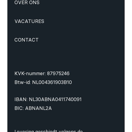
OVER ONS
VACATURES
CONTACT
KVK-nummer: 87975246
Btw-id: NL004361903B10
IBAN: NL30ABNA0411740091
BIC: ABNANL2A
Levering geschiedt volgens de