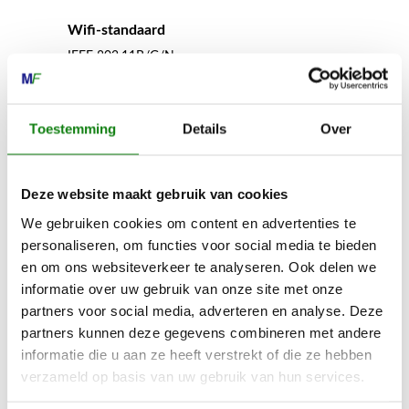
Wifi-standaard
IEEE 802.11B/G/N
Connectiviteit
Toestemming
Details
Over
Bluetooth 5.0
Deze website maakt gebruik van cookies
Temperatuurbereik voor gebruik
We gebruiken cookies om content en advertenties te
-20 BIS+60°C
personaliseren, om functies voor social media te bieden
en om ons websiteverkeer te analyseren. Ook delen we
informatie over uw gebruik van onze site met onze
Ingangsspanning doos (DC)
partners voor social media, adverteren en analyse. Deze
5
partners kunnen deze gegevens combineren met andere
informatie die u aan ze heeft verstrekt of die ze hebben
verzameld op basis van uw gebruik van hun services.
Inhoud door