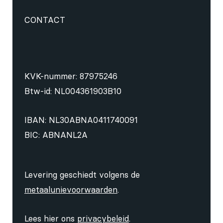
CONTACT
KVK-nummer: 87975246
Btw-id: NL004361903B10
IBAN: NL30ABNA0411740091
BIC: ABNANL2A
Levering geschiedt volgens de
metaalunievoorwaarden
.
Lees hier ons
privacybeleid
.