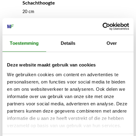
Schachthoogte
20 cm
Norm
EN ISO17249; EN ISO 20345
Toestemming
Details
Over
Snijbeschermingsklasse
Deze website maakt gebruik van cookies
2
We gebruiken cookies om content en advertenties te
personaliseren, om functies voor social media te bieden
en om ons websiteverkeer te analyseren. Ook delen we
PBM-beschermingsklasse
informatie over uw gebruik van onze site met onze
S2
partners voor social media, adverteren en analyse. Deze
partners kunnen deze gegevens combineren met andere
informatie die u aan ze heeft verstrekt of die ze hebben
Inhoud door
verzameld op basis van uw gebruik van hun services.