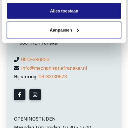
Alles toestaan
MECHANISATIE FRANEKER
Aanpassen
Kiehoek 26
8801 RD Franeker
0517-396800
info@mechanisatiefraneker.nl
Bij storing:
06-83139573
OPENINGSTIJDEN
Maandag t/m vrijdag:
07:30 - 17:00