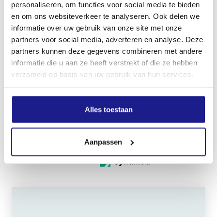
personaliseren, om functies voor social media te bieden
en om ons websiteverkeer te analyseren. Ook delen we
Norm
informatie over uw gebruik van onze site met onze
EN ISO17249; EN ISO 20345
partners voor social media, adverteren en analyse. Deze
partners kunnen deze gegevens combineren met andere
Snijbeschermingsklasse
informatie die u aan ze heeft verstrekt of die ze hebben
verzameld op basis van uw gebruik van hun services.
2
PBM-beschermingsklasse
Alles toestaan
S2
Aanpassen
Inhoud door