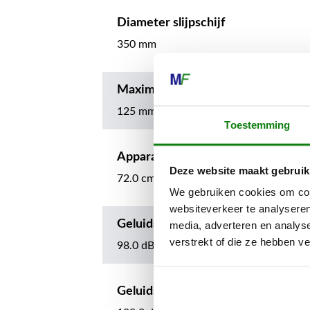
Diameter slijpschijf
350 mm
Maximale snijdiepte
125 mm
Toestemming
Apparaatlengte met doorslijpschijf
Deze website maakt gebruik
72.0 cm
We gebruiken cookies om cont
websiteverkeer te analyseren
Geluidsdrukniveau
media, adverteren en analys
verstrekt of die ze hebben v
98.0 dB(A)
Geluidsvermogenniveau