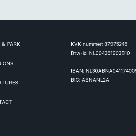
 & PARK
KVK-nummer: 87975246
Btw-id: NL004361903B10
R ONS
IBAN: NL30ABNA04117400
BIC: ABNANL2A
ATURES
TACT