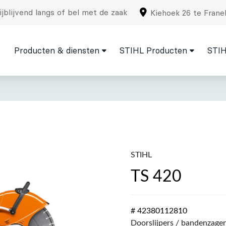
jblijvend langs of bel met de zaak
Kiehoek 26 te Frane
Producten & diensten
STIHL Producten
STIH
STIHL
TS 420
# 42380112810
Doorslijpers / bandenzage