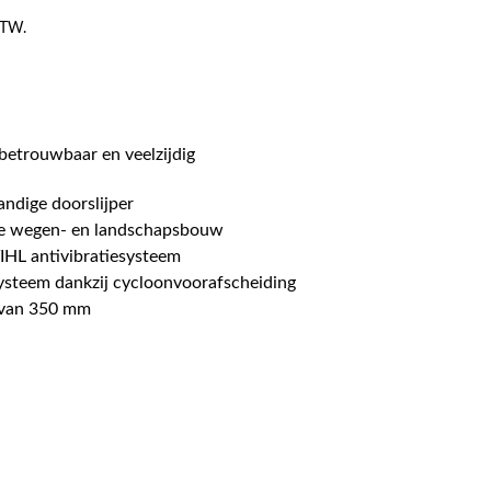
 BTW.
betrouwbaar en veelzijdig
andige doorslijper
de wegen- en landschapsbouw
IHL antivibratiesysteem
ysteem dankzij cycloonvoorafscheiding
n van 350 mm