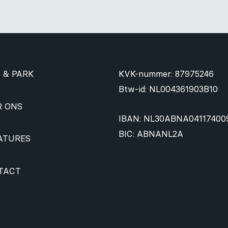
 & PARK
KVK-nummer: 87975246
Btw-id: NL004361903B10
R ONS
IBAN: NL30ABNA04117400
BIC: ABNANL2A
ATURES
TACT