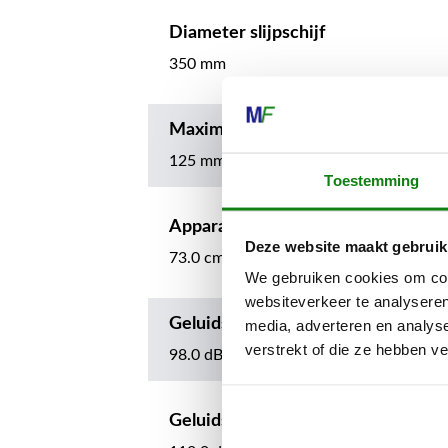
Diameter slijpschijf
350 mm
Maximale snijdiepte
125 mm
Toestemming
Apparaatlengte met doorslijpschijf
Deze website maakt gebruik
73.0 cm
We gebruiken cookies om cont
websiteverkeer te analyseren
Geluidsdrukniveau
media, adverteren en analys
verstrekt of die ze hebben v
98.0 dB(A)
Geluidsvermogenniveau