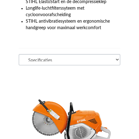
STIHL ElastoStart en de decompressieklep
Longlife-luchtfilterssyteem met
cycloonvoorafscheiding
STIHL antivibratiesysteem en ergonomische
handgreep voor maximaal werkcomfort