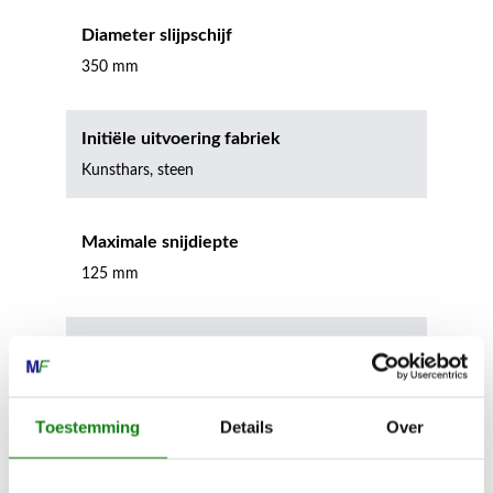
Diameter slijpschijf
350 mm
Initiële uitvoering fabriek
Kunsthars, steen
Maximale snijdiepte
125 mm
Apparaatlengte met doorslijpschijf
82.0 cm
Toestemming
Details
Over
Geluidsdrukniveau
105.0 dB(A)