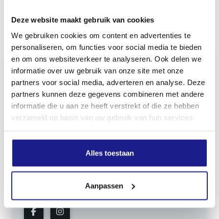
Deze website maakt gebruik van cookies
Inhoud door
We gebruiken cookies om content en advertenties te
personaliseren, om functies voor social media te bieden
en om ons websiteverkeer te analyseren. Ook delen we
informatie over uw gebruik van onze site met onze
partners voor social media, adverteren en analyse. Deze
MECHANISATIE FRANEKER
partners kunnen deze gegevens combineren met andere
informatie die u aan ze heeft verstrekt of die ze hebben
Kiehoek 26
verzameld op basis van uw gebruik van hun services.
8801 RD Franeker
0517-396800
Alles toestaan
info@mechanisatiefraneker.nl
Bij storing:
06-83139573
Aanpassen