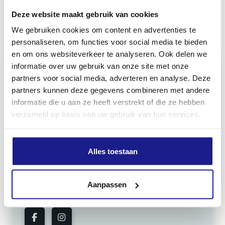
Deze website maakt gebruik van cookies
We gebruiken cookies om content en advertenties te
Inhoud door
personaliseren, om functies voor social media te bieden
en om ons websiteverkeer te analyseren. Ook delen we
informatie over uw gebruik van onze site met onze
partners voor social media, adverteren en analyse. Deze
partners kunnen deze gegevens combineren met andere
MECHANISATIE FRANEKER
informatie die u aan ze heeft verstrekt of die ze hebben
Kiehoek 26
verzameld op basis van uw gebruik van hun services.
8801 RD Franeker
Alles toestaan
0517-396800
info@mechanisatiefraneker.nl
Aanpassen
Bij storing:
06-83139573