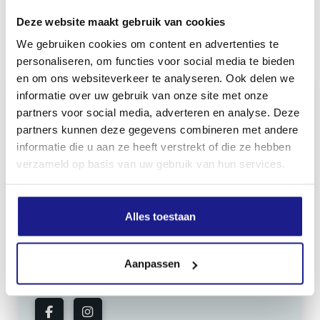
Deze website maakt gebruik van cookies
We gebruiken cookies om content en advertenties te
Inhoud door
personaliseren, om functies voor social media te bieden
en om ons websiteverkeer te analyseren. Ook delen we
informatie over uw gebruik van onze site met onze
partners voor social media, adverteren en analyse. Deze
partners kunnen deze gegevens combineren met andere
MECHANISATIE FRANEKER
informatie die u aan ze heeft verstrekt of die ze hebben
Kiehoek 26
verzameld op basis van uw gebruik van hun services.
8801 RD Franeker
Alles toestaan
0517-396800
info@mechanisatiefraneker.nl
Aanpassen
Bij storing:
06-83139573