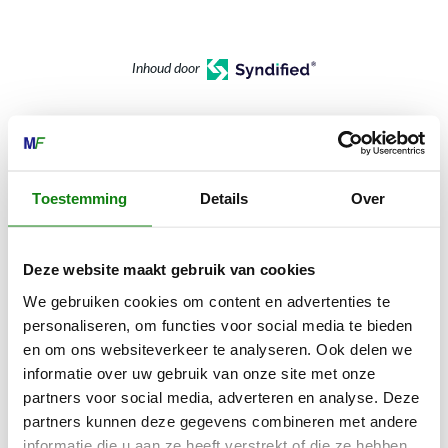
Inhoud door
Toestemming
Details
Over
MECHANISATIE FRANEKER
Kiehoek 26
8801 RD Franeker
Deze website maakt gebruik van cookies
We gebruiken cookies om content en advertenties te
0517-396800
personaliseren, om functies voor social media te bieden
en om ons websiteverkeer te analyseren. Ook delen we
info@mechanisatiefraneker.nl
informatie over uw gebruik van onze site met onze
Bij storing:
06-83139573
partners voor social media, adverteren en analyse. Deze
partners kunnen deze gegevens combineren met andere
informatie die u aan ze heeft verstrekt of die ze hebben